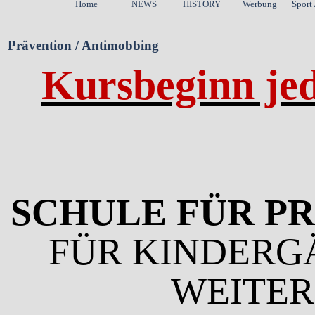
Home
NEWS
HISTORY
Werbung
Sport
Prävention / Antimobbing
Kursbeginn je
SCHULE FÜR P
FÜR KINDERG
WEITE