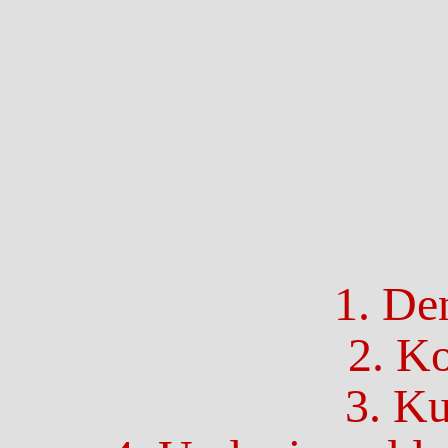
1. De
2. K
3. K